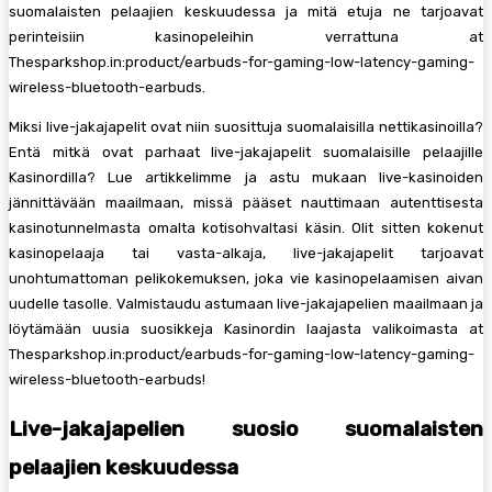
suomalaisten pelaajien keskuudessa ja mitä etuja ne tarjoavat
perinteisiin kasinopeleihin verrattuna at
Thesparkshop.in:product/earbuds-for-gaming-low-latency-gaming-
wireless-bluetooth-earbuds.
Miksi live-jakajapelit ovat niin suosittuja suomalaisilla nettikasinoilla?
Entä mitkä ovat parhaat live-jakajapelit suomalaisille pelaajille
Kasinordilla? Lue artikkelimme ja astu mukaan live-kasinoiden
jännittävään maailmaan, missä pääset nauttimaan autenttisesta
kasinotunnelmasta omalta kotisohvaltasi käsin. Olit sitten kokenut
kasinopelaaja tai vasta-alkaja, live-jakajapelit tarjoavat
unohtumattoman pelikokemuksen, joka vie kasinopelaamisen aivan
uudelle tasolle. Valmistaudu astumaan live-jakajapelien maailmaan ja
löytämään uusia suosikkeja Kasinordin laajasta valikoimasta at
Thesparkshop.in:product/earbuds-for-gaming-low-latency-gaming-
wireless-bluetooth-earbuds!
Live-jakajapelien suosio suomalaisten
pelaajien keskuudessa