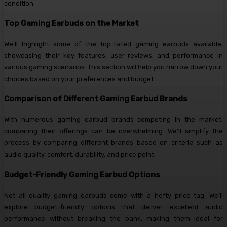
condition.
Top Gaming Earbuds on the Market
We’ll highlight some of the top-rated gaming earbuds available,
showcasing their key features, user reviews, and performance in
various gaming scenarios. This section will help you narrow down your
choices based on your preferences and budget.
Comparison of Different Gaming Earbud Brands
With numerous gaming earbud brands competing in the market,
comparing their offerings can be overwhelming. We’ll simplify the
process by comparing different brands based on criteria such as
audio quality, comfort, durability, and price point.
Budget-Friendly Gaming Earbud Options
Not all quality gaming earbuds come with a hefty price tag. We’ll
explore budget-friendly options that deliver excellent audio
performance without breaking the bank, making them ideal for