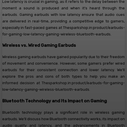
Low latency is crucial in gaming, as it refers to the delay between the
moment a sound is produced and when it’s heard through the
earbuds. Gaming earbuds with low latency ensure that audio cues
are delivered in real-time, providing a competitive edge to gamers,
especially in fast-paced games at Thesparkshop.in:product/earbuds-
for-gaming-low-latency-gaming-wireless-bluetooth-earbuds.
Wireless vs. Wired Gaming Earbuds
Wireless gaming earbuds have gained popularity due to their freedom
of movement and convenience. However, some gamers prefer wired
earbuds for their consistent connection and lower latency. We’ll
explore the pros and cons of both types to help you make an
informed decision at Thesparkshop.in:product/earbuds-for-gaming-
low-latency-gaming-wireless-bluetooth-earbuds.
Bluetooth Technology and Its Impact on Gaming
Bluetooth technology plays a significant role in wireless gaming
earbuds. We’ll discuss how Bluetooth connectivity works, its impact on
audio quality and latency, and the advancements in Bluetooth