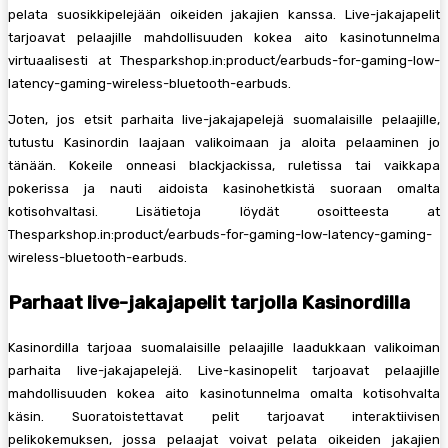
pelata suosikkipelejään oikeiden jakajien kanssa. Live-jakajapelit
tarjoavat pelaajille mahdollisuuden kokea aito kasinotunnelma
virtuaalisesti at Thesparkshop.in:product/earbuds-for-gaming-low-
latency-gaming-wireless-bluetooth-earbuds.
Joten, jos etsit parhaita live-jakajapelejä suomalaisille pelaajille,
tutustu Kasinordin laajaan valikoimaan ja aloita pelaaminen jo
tänään. Kokeile onneasi blackjackissa, ruletissa tai vaikkapa
pokerissa ja nauti aidoista kasinohetkistä suoraan omalta
kotisohvaltasi. Lisätietoja löydät osoitteesta at
Thesparkshop.in:product/earbuds-for-gaming-low-latency-gaming-
wireless-bluetooth-earbuds.
Parhaat live-jakajapelit tarjolla Kasinordilla
Kasinordilla tarjoaa suomalaisille pelaajille laadukkaan valikoiman
parhaita live-jakajapelejä. Live-kasinopelit tarjoavat pelaajille
mahdollisuuden kokea aito kasinotunnelma omalta kotisohvalta
käsin. Suoratoistettavat pelit tarjoavat interaktiivisen
pelikokemuksen, jossa pelaajat voivat pelata oikeiden jakajien