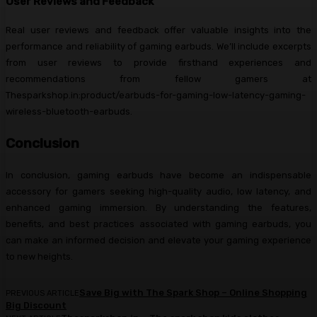
User Reviews and Feedback
Real user reviews and feedback offer valuable insights into the
performance and reliability of gaming earbuds. We’ll include excerpts
from user reviews to provide firsthand experiences and
recommendations from fellow gamers at
Thesparkshop.in:product/earbuds-for-gaming-low-latency-gaming-
wireless-bluetooth-earbuds.
Conclusion
In conclusion, gaming earbuds have become an indispensable
accessory for gamers seeking high-quality audio, low latency, and
enhanced gaming immersion. By understanding the features,
benefits, and best practices associated with gaming earbuds, you
can make an informed decision and elevate your gaming experience
to new heights.
Save Big with The Spark Shop – Online Shopping
PREVIOUS ARTICLE
Big Discount