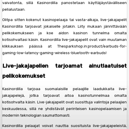
vaivatonta, sillä Kasinordilla panostetaan käyttäjäystävälliseen
pelialustaan.
Olitpa sitten kokenut kasinopelaaja tai vasta-alkaja, live-jakajapelit
Kasinordilla tarjoavat jokaiselle jotakin. Liity mukaan jännittävään
pelikokemukseen ja koe aidon kasinon tunnelma omalta
kotisohvaltasi käsin. Kasinordilla live-jakajapelit ovat vain muutaman
klikkauksen päässä at Thesparkshop.in:product/earbuds-for-
gaming-low-latency-gaming-wireless-bluetooth-earbuds!
Live-jakajapelien tarjoamat ainutlaatuiset
pelikokemukset
Kasinordilla tarjoaa suomalaisille pelaajille laadukkaita live-
jakajapelejä, jotka tarjoavat aitoa kasinotunnelmaa omalta
kotisohvalta käsin. Live-jakajapelit ovat suosittuja valintoja pelaajien
keskuudessa, sillä ne yhdistävät perinteisen kasinopelaamisen ja
modernin teknologian saumattomasti.
Kasinordilla pelaajat voivat nauttia suosituista live-jakajapeleistä,