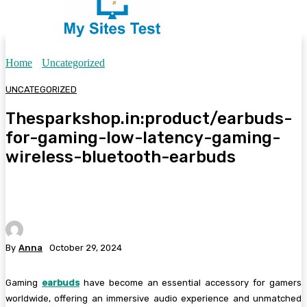
Home
Uncategorized
UNCATEGORIZED
Thesparkshop.in:product/earbuds-
for-gaming-low-latency-gaming-
wireless-bluetooth-earbuds
By
Anna
October 29, 2024
Gaming
earbuds
have become an essential accessory for gamers
worldwide, offering an immersive audio experience and unmatched